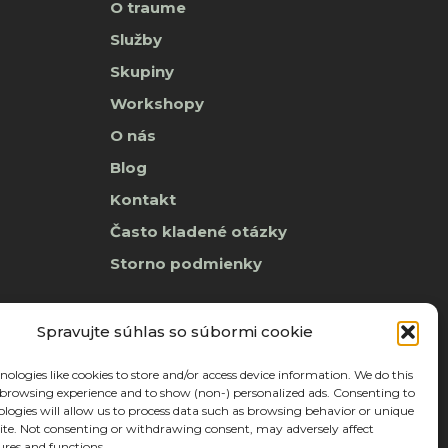
O traume
Služby
Skupiny
Workshopy
O nás
Blog
Kontakt
Často kladené otázky
Storno podmienky
Spravujte súhlas so súbormi cookie
ologies like cookies to store and/or access device information. We do this
browsing experience and to show (non-) personalized ads. Consenting to
ologies will allow us to process data such as browsing behavior or unique
 site. Not consenting or withdrawing consent, may adversely affect
ures and functions.