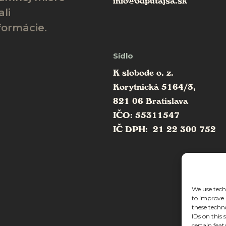
info@odputajsa.sk
li
formácie.
Sídlo
K slobode o. z.
Korytnická 5164/3,
821 06 Bratislava
IČO: 55311547
IČ DPH: 21 22 300 752
We use techn
to improve 
these techn
IDs on this
certain feat