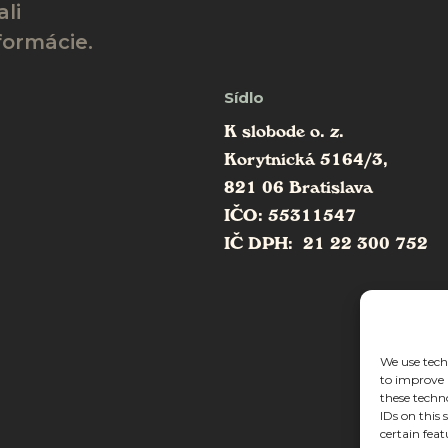
li
formácie.
Sídlo
K slobode o. z.
Korytnická 5164/3,
821 06 Bratislava
IČO: 55311547
IČ DPH: 21 22 300 752
We use techn
to improve 
these techn
IDs on this
certain feat