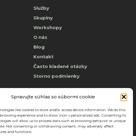
Služby
Skupiny
Workshopy
O nás
Blog
Kontakt
Často kladené otázky
Storno podmienky
Spravujte súhlas so súbormi cookie
ologies like cookies to store and/or access device information. We do this
browsing experience and to show (non-) personalized ads. Consenting to
ologies will allow us to process data such as browsing behavior or unique
 site. Not consenting or withdrawing consent, may adversely affect
ures and functions.