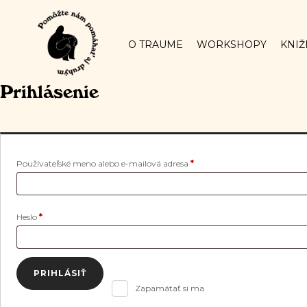
O TRAUME
WORKSHOPY
KNIŽ
Prihlásenie
Povinné
Používateľské meno alebo e-mailová adresa
*
Povinné
Heslo
*
PRIHLÁSIŤ
Zapamätať si ma