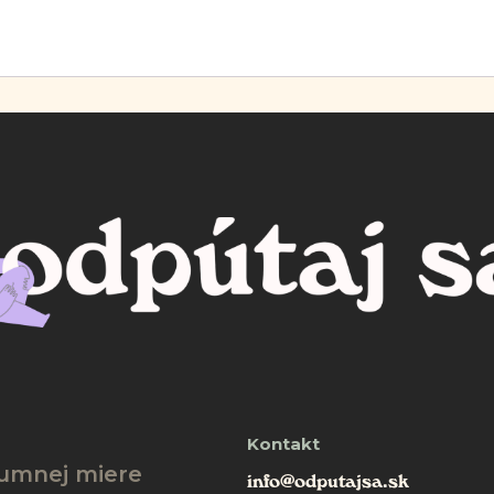
Kontakt
zumnej miere
info@odputajsa.sk