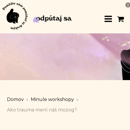
0
Domov
»
Minule workshopy
»
Ako trauma mení náš mozog?