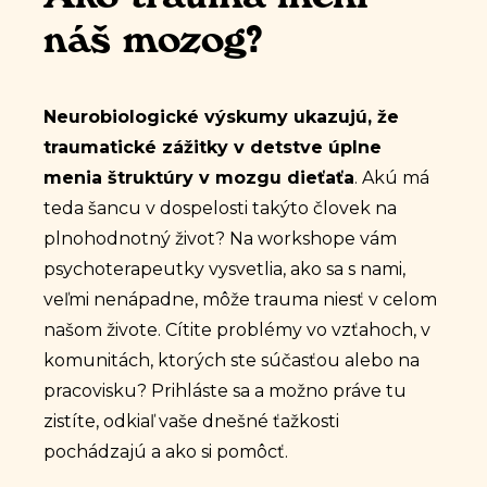
Ako trauma mení
náš mozog?
Neurobiologické výskumy ukazujú, že
traumatické zážitky v detstve úplne
menia štruktúry v mozgu dieťaťa
. Akú má
teda šancu v dospelosti takýto človek na
plnohodnotný život? Na workshope vám
psychoterapeutky vysvetlia, ako sa s nami,
veľmi nenápadne, môže trauma niesť v celom
našom živote. Cítite problémy vo vzťahoch, v
komunitách, ktorých ste súčasťou alebo na
pracovisku? Prihláste sa a možno práve tu
zistíte, odkiaľ vaše dnešné ťažkosti
pochádzajú a ako si pomôcť.