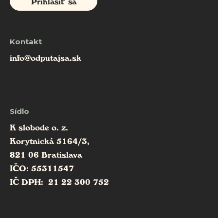
Prihlásiť sa
Kontakt
info@odputajsa.sk
Sídlo
K slobode o. z.
Korytnická 5164/3,
821 06 Bratislava
IČO: 55311547
IČ DPH: 21 22 300 752