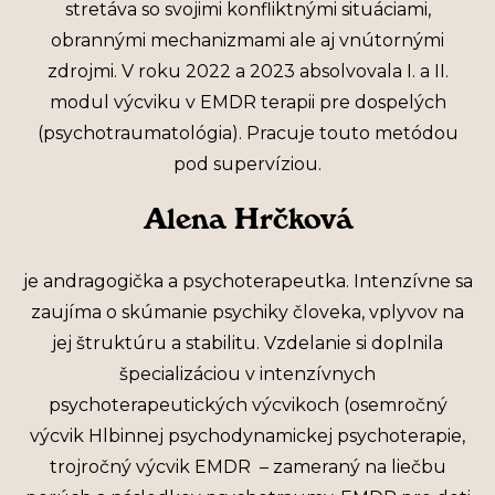
stretáva so svojimi konfliktnými situáciami,
obrannými mechanizmami ale aj vnútornými
zdrojmi. V roku 2022 a 2023 absolvovala I. a II.
modul výcviku v EMDR terapii pre dospelých
(psychotraumatológia). Pracuje touto metódou
pod supervíziou.
Alena Hrčková
je andragogička a psychoterapeutka. Intenzívne sa
zaujíma o skúmanie psychiky človeka, vplyvov na
jej štruktúru a stabilitu. Vzdelanie si doplnila
špecializáciou v intenzívnych
psychoterapeutických výcvikoch (osemročný
výcvik Hlbinnej psychodynamickej psychoterapie,
trojročný výcvik EMDR – zameraný na liečbu