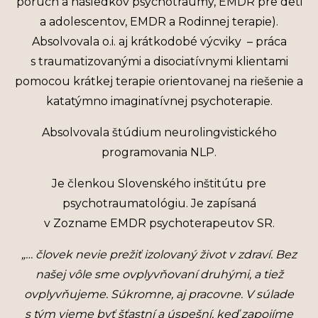
porúch a následkov psychotraumy, EMDR pre deti
a adolescentov, EMDR a Rodinnej terapie).
Absolvovala o.i. aj krátkodobé výcviky – práca
s traumatizovanými a disociatívnymi klientami
pomocou krátkej terapie orientovanej na riešenie a
katatýmno imaginatívnej psychoterapie.
Absolvovala štúdium neurolingvistického
programovania NLP.
Je členkou Slovenského inštitútu pre
psychotraumatológiu. Je zapísaná
v Zozname EMDR psychoterapeutov SR.
„… človek nevie prežiť izolovaný život v zdraví. Bez
našej vôle sme ovplyvňovaní druhými, a tiež
ovplyvňujeme. Súkromne, aj pracovne. V súlade
s tým vieme byť šťastní a úspešní, keď zapojíme