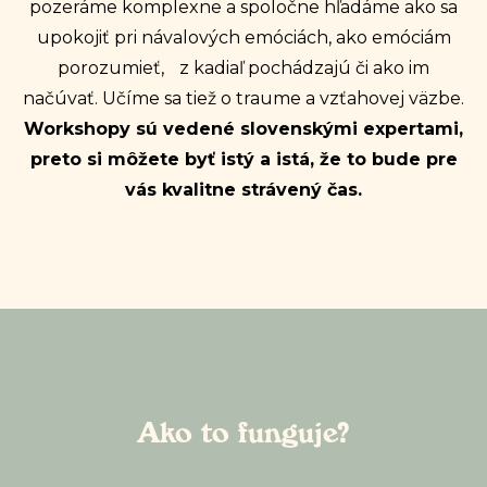
pozeráme komplexne a spoločne hľadáme ako sa
upokojiť pri návalových emóciách, ako emóciám
porozumieť, z kadiaľ pochádzajú či ako im
načúvať. Učíme sa tiež o traume a vzťahovej väzbe.
Workshopy sú vedené slovenskými expertami,
preto si môžete byť istý a istá, že to bude pre
vás kvalitne strávený čas.
Ako to funguje?