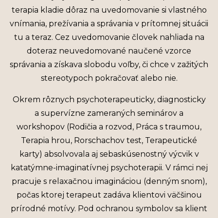
terapia kladie dôraz na uvedomovanie si vlastného
vnímania, prežívania a správania v prítomnej situácii
tu a teraz. Cez uvedomovanie človek nahliada na
doteraz neuvedomované naučené vzorce
správania a získava slobodu voľby, či chce v zažitých
stereotypoch pokračovať alebo nie.
Okrem rôznych psychoterapeuticky, diagnosticky
a supervízne zameraných seminárov a
workshopov (Rodičia a rozvod, Práca s traumou,
Terapia hrou, Rorschachov test, Terapeutické
karty) absolvovala aj sebaskúsenostný výcvik v
katatýmne-imaginatívnej psychoterapii. V rámci nej
pracuje s relaxačnou imagináciou (denným snom),
počas ktorej terapeut zadáva klientovi väčšinou
prírodné motívy. Pod ochranou symbolov sa klient