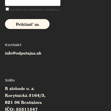
Súhlasím so zasielaním newslettra.
Prihlásiť sa
Kontakt
info@odputajsa.sk
Sídlo
K slobode o. z.
Korytnická 5164/3,
821 06 Bratislava
IČO: 55311547