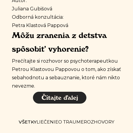
Autor:
Juliana Gubišová
Odborná konzultácia:
Petra Klastová Pappová
Môžu zranenia z detstva
spôsobiť vyhorenie?
Prečítajte si rozhovor so psychoterapeutkou
Petrou Klastovou Pappovou o tom, ako získať
sebahodnotu a sebauznanie, ktoré nám nikto
nevezme.
Čítajte ďalej
VŠETKY
LIEČENIE
O TRAUME
ROZHOVORY