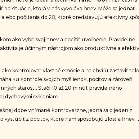
 od situácie, ktorá v nás vyvoláva hnev. Môže sa jednať
alebo počítania do 20, ktoré predstavujú efektívny spô
kom ako vybiť svoj hnev a pocítiť uvoľnenie. Pravidelné
ká aktivita je účinným nástrojom ako produktívne a efektí
ako kontrolovať vlastné emócie a na chvíľu zastaviť telo
máha ku kontrole svojich myšlienok, pocitov a zároveň
ných starostí. Stačí 10 až 20 minút
pravidelného
aj dychovými cvičeniami.
nešnej dobe vnímané kontroverzne, jedná sa o jeden z
ko vystúpiť z pocitov, ktoré nám spôsobujú zlosť a hnev. 
.