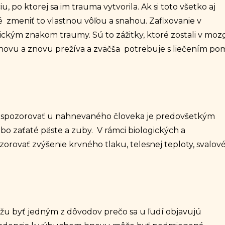
iu, po ktorej sa im trauma vytvorila. Ak si toto všetko aj
meniť to vlastnou vôľou a snahou. Zafixovanie v
pickým znakom traumy. Sú to zážitky, ktoré zostali v mo
znovu a znovu prežíva a zväčša potrebuje s liečením po
e spozorovať u nahnevaného človeka je predovšetkým
lebo zaťaté päste a zuby. V rámci biologických a
orovať zvýšenie krvného tlaku, telesnej teploty, svalov
žu byť jedným z dôvodov prečo sa u ľudí objavujú