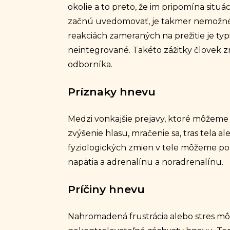
okolie a to preto, že im pripomína situác
začnú uvedomovať, je takmer nemožné z
reakciách zameraných na prežitie je ty
neintegrované. Takéto zážitky človek 
odborníka.
Príznaky hnevu
Medzi vonkajšie prejavy, ktoré môžem
zvýšenie hlasu, mračenie sa, tras tela a
fyziologických zmien v tele môžeme poz
napätia a adrenalínu a noradrenalínu.
Príčiny hnevu
Nahromadená frustrácia alebo stres mô