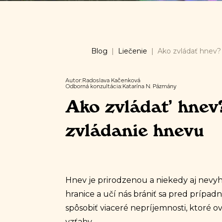
Blog
|
Liečenie
|
Ako zvládať hnev? 
Autor:
Radoslava Kačenková
Odborná konzultácia:
Katarína N. Pázmány
Ako zvládať hnev?
zvládanie hnevu
Hnev je prirodzenou a niekedy aj nev
hranice a učí nás brániť sa pred prí
spôsobiť viaceré nepríjemnosti, ktoré o
vzťahy.