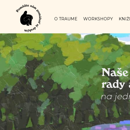
O TRAUME
WORKSHOPY
KNIŽ
Naše 
rady 
na jed