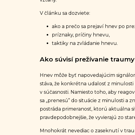
V článku sa dozviete:
ako a prečo sa prejaví hnev po pre
príznaky, príčiny hnevu,
taktiky na zvládanie hnevu.
Ako súvisí prežívanie traum
Hnev môže byť napovedajúcim signálom
stáva, že konkrétna udalosť z minulosti
v súčasnosti. Namiesto toho, aby reagoval
sa „prenesú” do situácie z minulosti a zn
postráda primeranosť, ktorú aktuálna si
pravdepodobnejšie, že vyvierajú zo star
Mnohokrát nevediac o zaseknutí v trau