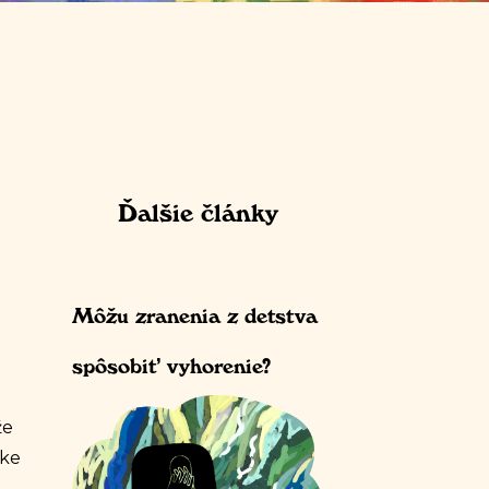
Ďalšie články
Môžu zranenia z detstva
spôsobiť vyhorenie?
e
že
zke