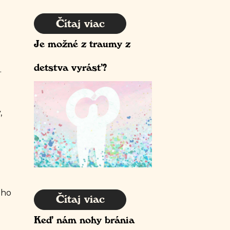
Čítaj viac
Je možné z traumy z
detstva vyrásť?
.
,
ého
Čítaj viac
Keď nám nohy bránia