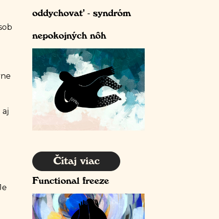
oddychovať - syndróm
sob
nepokojných nôh
vne
 aj
Čítaj viac
Functional freeze
Je