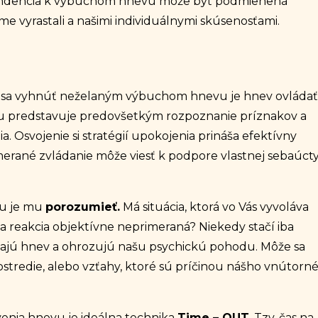
endencia k výbuchom hnevu môže byť podmienená
sme vyrastali a našimi individuálnymi skúsenosťami.
o sa vyhnúť neželaným výbuchom hnevu je hnev ovládať
vu predstavuje predovšetkým rozpoznanie príznakov a
ia. Osvojenie si stratégií upokojenia prináša efektívny
erané zvládanie môže viesť k podpore vlastnej sebaúcty
vu je mu
porozumieť.
Má situácia, ktorá vo Vás vyvoláva
ša reakcia objektívne neprimeraná? Niekedy stačí iba
lávajú hnev a ohrozujú našu psychickú pohodu. Môže sa
ostredie, alebo vzťahy, ktoré sú príčinou nášho vnútorn
venia hnevu je ideálna technika
Time – OUT
. Tzv. čas na