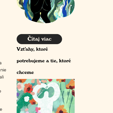
Čítaj viac
Vzťahy, ktoré
potrebujeme a tie, ktoré
a
anie
chceme
ali
e
je