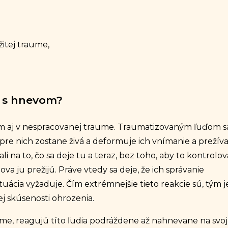
žitej traume,
y s hnevom?
 aj v nespracovanej traume. Traumatizovaným ľuďom s
 pre nich zostane živá a deformuje ich vnímanie a prežív
i na to, čo sa deje tu a teraz, bez toho, aby to kontrolov
ova ju prežijú. Práve vtedy sa deje, že ich správanie
tuácia vyžaduje. Čím extrémnejšie tieto reakcie sú, tým j
ej skúsenosti ohrozenia.
me, reagujú títo ľudia podráždene až nahnevane na svo