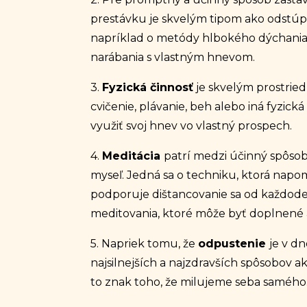
prestávku je skvelým tipom ako odstúpiť
napríklad o metódy hlbokého dýchania 
narábania s vlastným hnevom.
3.
Fyzická činnosť
je skvelým prostried
cvičenie, plávanie, beh alebo iná fyzic
využiť svoj hnev vo vlastný prospech.
4.
Meditácia
patrí medzi účinný spôsob 
myseľ. Jedná sa o techniku, ktorá napo
podporuje dištancovanie sa od každoden
meditovania
, ktoré môže byť doplnené 
5. Napriek tomu, že
odpustenie
je v d
najsilnejších a najzdravších spôsobov a
to znak toho, že milujeme seba samého