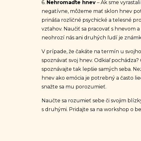
6.
Nehromaďte hnev
– Ak sme vyrastal
negatívne, môžeme mať sklon hnev pot
prináša rozličné psychické a telesné 
vzťahov. Naučiť sa pracovať s hnevom a 
neohrozí nás ani druhých ľudí je znám
V prípade, že čakáte na termín u svojho
spoznávať svoj hnev. Odkiaľ pochádza? 
spoznávajte tak lepšie samých seba. Ne
hnev ako emócia je potrebný a často lieč
snažte sa mu porozumieť.
Naučte sa rozumieť sebe či svojim blízkym
s druhými. Pridajte sa na
workshop o be