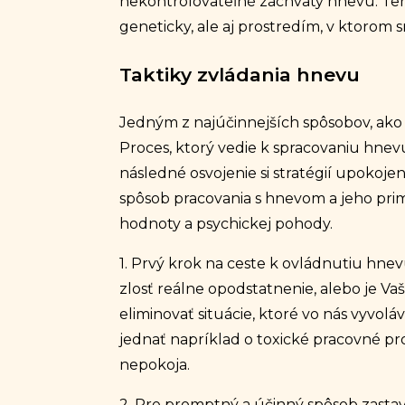
nekontrolovateľné záchvaty hnevu. T
geneticky, ale aj prostredím, v ktorom 
Taktiky zvládania hnevu
Jedným z najúčinnejších spôsobov, ak
Proces, ktorý vedie k spracovaniu hne
následné osvojenie si stratégií upokojen
spôsob pracovania s hnevom a jeho prim
hodnoty a psychickej pohody.
1. Prvý krok na ceste k ovládnutiu hne
zlosť reálne opodstatnenie, alebo je Va
eliminovať situácie, ktoré vo nás vyvo
jednať napríklad o toxické pracovné pr
nepokoja.
2. Pre promptný a účinný spôsob zasta