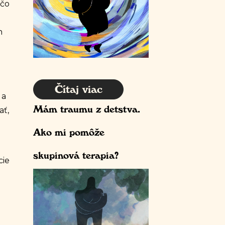
ečo
h
Čítaj viac
 a
ať,
Mám traumu z detstva.
Ako mi pomôže
skupinová terapia?
cie