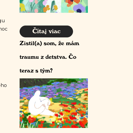
zgu
moc
Čítaj viac
Zistil(a) som, že mám
traumu z detstva. Čo
teraz s tým?
ého