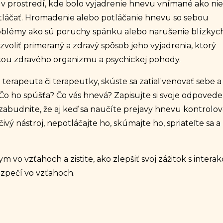
i v prostredí, kde bolo vyjadrenie hnevu vnímané ako ni
láčať. Hromadenie alebo potláčanie hnevu so sebou
problémy ako sú poruchy spánku alebo narušenie blízkyc
zvoliť primeraný a zdravý spôsob jeho vyjadrenia, ktorý
kou zdravého organizmu a psychickej pohody.
 terapeuta či terapeutky, skúste sa zatiaľ venovať sebe a
Čo ho spúšťa? Čo vás hnevá? Zapisujte si svoje odpovede
zabudnite, že aj keď sa naučíte prejavy hnevu kontrolov
ivý nástroj, nepotláčajte ho, skúmajte ho, spriateľte sa a
 vo vzťahoch a zistite, ako zlepšiť svoj zážitok s interak
zpečí vo vzťahoch.